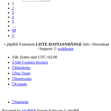
98
1
2
3
4
5
…
98
Nächste
• phpBB Extension
LISTE-DATEIANHÄNGE
Info / Download
/ Support: ©
waldkatze
Alle Zeiten sind
UTC+02:00
Alle Cookies löschen
Mitglieder
Das Team
Impressum
Kontakt
Startseite
Powered by
phpBB
® Forum Software © phpBB