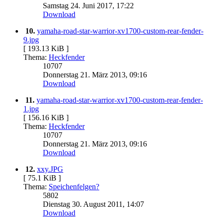
Samstag 24. Juni 2017, 17:22
Download
10.
yamaha-road-star-warrior-xv1700-custom-rear-fender-
9.jpg
[ 193.13 KiB ]
Thema:
Heckfender
10707
Donnerstag 21. März 2013, 09:16
Download
11.
yamaha-road-star-warrior-xv1700-custom-rear-fender-
1.jpg
[ 156.16 KiB ]
Thema:
Heckfender
10707
Donnerstag 21. März 2013, 09:16
Download
12.
xxy.JPG
[ 75.1 KiB ]
Thema:
Speichenfelgen?
5802
Dienstag 30. August 2011, 14:07
Download