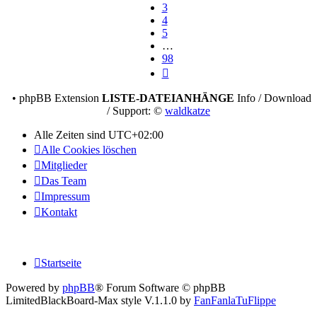
3
4
5
…
98
Nächste
• phpBB Extension
LISTE-DATEIANHÄNGE
Info / Download
/ Support: ©
waldkatze
Alle Zeiten sind
UTC+02:00
Alle Cookies löschen
Mitglieder
Das Team
Impressum
Kontakt
Startseite
Powered by
phpBB
® Forum Software © phpBB
Limited
BlackBoard-Max style V.1.1.0 by
FanFanlaTuFlippe