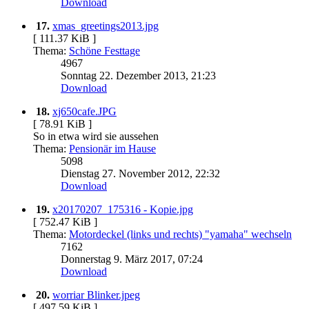
Download
17.
xmas_greetings2013.jpg
[ 111.37 KiB ]
Thema:
Schöne Festtage
4967
Sonntag 22. Dezember 2013, 21:23
Download
18.
xj650cafe.JPG
[ 78.91 KiB ]
So in etwa wird sie aussehen
Thema:
Pensionär im Hause
5098
Dienstag 27. November 2012, 22:32
Download
19.
x20170207_175316 - Kopie.jpg
[ 752.47 KiB ]
Thema:
Motordeckel (links und rechts) "yamaha" wechseln
7162
Donnerstag 9. März 2017, 07:24
Download
20.
worriar Blinker.jpeg
[ 497.59 KiB ]