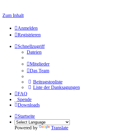
Welcome to click here to register
Zum Inhalt
Anmelden
Registrieren
Schnellzugriff
Dateien
Mitglieder
Das Team
Beitragstopliste
Liste der Danksagungen
FAQ
Spende
Downloads
Startseite
Powered by
Translate