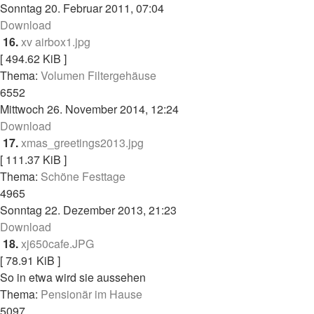
Sonntag 20. Februar 2011, 07:04
Download
16.
xv airbox1.jpg
[ 494.62 KiB ]
Thema:
Volumen Filtergehäuse
6552
Mittwoch 26. November 2014, 12:24
Download
17.
xmas_greetings2013.jpg
[ 111.37 KiB ]
Thema:
Schöne Festtage
4965
Sonntag 22. Dezember 2013, 21:23
Download
18.
xj650cafe.JPG
[ 78.91 KiB ]
So in etwa wird sie aussehen
Thema:
Pensionär im Hause
5097