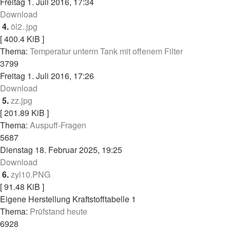
Freitag 1. Juli 2016, 17:34
Download
4.
öl2..jpg
[ 400.4 KiB ]
Thema:
Temperatur unterm Tank mit offenem Filter
3799
Freitag 1. Juli 2016, 17:26
Download
5.
zz.jpg
[ 201.89 KiB ]
Thema:
Auspuff-Fragen
5687
Dienstag 18. Februar 2025, 19:25
Download
6.
zyl10.PNG
[ 91.48 KiB ]
Eigene Herstellung Kraftstofftabelle 1
Thema:
Prüfstand heute
6928