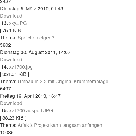
3427
Dienstag 5. März 2019, 01:43
Download
13.
xxy.JPG
[ 75.1 KiB ]
Thema:
Speichenfelgen?
5802
Dienstag 30. August 2011, 14:07
Download
14.
xv1700.jpg
[ 351.31 KiB ]
Thema:
Umbau in 2-2 mit Original Krümmeranlage
6497
Freitag 19. April 2013, 16:47
Download
15.
xv1700 auspuff.JPG
[ 38.23 KiB ]
Thema:
Arîak´s Projekt kann langsam anfangen
10085