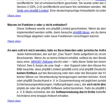
veröffentlicht. Sie ist urheberrechtlich geschützt. Sie wurde unter de
Version 2 (GPL-2.0) veröffentlicht und kann frei vertrieben werden. We
Seite von phpBB Limited
. Eine deutschsprachige Anlaufstelle ist unte
Nach oben
Warum ist Funktion x oder y nicht enthalten?
Diese Software wurde von phpBB Limited geschrieben. Wenn du denk
implementiert werden sollte, dann besuche
phpBB Ideas
, wo du dein
Vorschläge abgeben oder neue Funktionen vorschlagen kannst.
Nach oben
An wen soll ich mich wenden, falls es Beschwerden oder juristische Anf
Jeder Administrator, der auf der „Das Team“-Seite aufgeführt ist, ist e
Beschwerde. Wenn du so keine Antwort erhältst, solltest du den Besit
dazu eine
„WHOIS“-Abfrage
durch) oder — falls diese Seite bei eine
Yahoo!, free.fr, funpic.de usw. liegt — den Support oder den Abuse-Ko
Bitte beachte, dass phpBB Limited (phpBB.com) und phpBB Deutschl
keinen Einfluss
auf die Benutzung oder den oder die Benutzer der F
keiner Weise zur Verantwortung herangezogen werden können. Konta
oder phpBB Deutschland e. V. in Zusammenhang mit jeglichen jurist
(Unterlassungserklärungen, Haftungsfragen usw.), die
sich nicht dire
phpbb.de oder die phpBB-Software selbst beziehen. Falls du phpBB
e. V. E-Mails schreibst, die die
Softwarenutzung durch Dritte
betreffe
höchstens eine knappe Antwort erhalten.
Nach oben