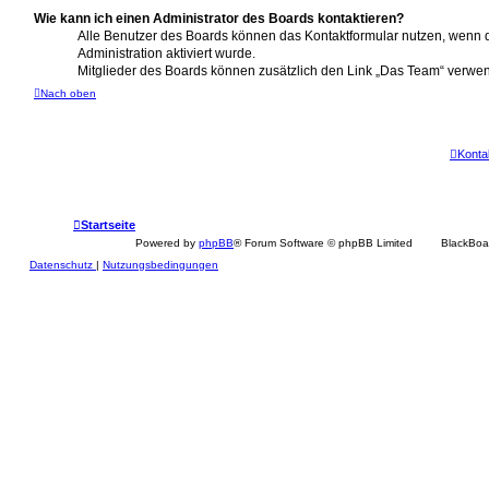
Wie kann ich einen Administrator des Boards kontaktieren?
Alle Benutzer des Boards können das Kontaktformular nutzen, wenn d
Administration aktiviert wurde.
Mitglieder des Boards können zusätzlich den Link „Das Team“ verwe
Nach oben
Konta
Startseite
Powered by
phpBB
® Forum Software © phpBB Limited
BlackBoa
Datenschutz
|
Nutzungsbedingungen