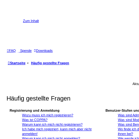
Welcome to click here to register
Zum Inhalt
FAQ
Spende
Downloads
Startseite
Häufig gestellte Fragen
Aktu
Häufig gestellte Fragen
Registrierung und Anmeldung
Benutzer-Stufen un
Wozu muss ich mich registrieren?
Was sind Admi
Was ist COPPA?
Was sind Mod
Warum kann ich mich nicht registrieren?
Was sind Ben
Ich habe mich registriert, kann mich aber nicht
Wo finde ich 
anmelden!
ihnen bei?
Warum kann ich mich nicht anmelden?
Wie werde ich