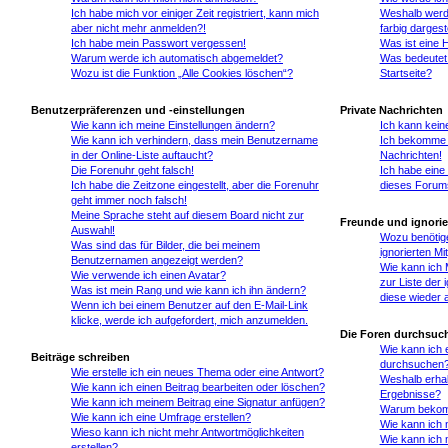
Ich habe mich vor einiger Zeit registriert, kann mich
Weshalb werd
aber nicht mehr anmelden?!
farbig dargeste
Ich habe mein Passwort vergessen!
Was ist eine 
Warum werde ich automatisch abgemeldet?
Was bedeutet 
Wozu ist die Funktion „Alle Cookies löschen“?
Startseite?
Benutzerpräferenzen und -einstellungen
Private Nachrichten
Wie kann ich meine Einstellungen ändern?
Ich kann kein
Wie kann ich verhindern, dass mein Benutzername
Ich bekomme 
in der Online-Liste auftaucht?
Nachrichten!
Die Forenuhr geht falsch!
Ich habe eine
Ich habe die Zeitzone eingestellt, aber die Forenuhr
dieses Forums
geht immer noch falsch!
Meine Sprache steht auf diesem Board nicht zur
Freunde und ignorier
Auswahl!
Wozu benötige
Was sind das für Bilder, die bei meinem
ignorierten Mi
Benutzernamen angezeigt werden?
Wie kann ich M
Wie verwende ich einen Avatar?
zur Liste der 
Was ist mein Rang und wie kann ich ihn ändern?
diese wieder 
Wenn ich bei einem Benutzer auf den E-Mail-Link
klicke, werde ich aufgefordert, mich anzumelden.
Die Foren durchsuc
Wie kann ich 
Beiträge schreiben
durchsuchen
Wie erstelle ich ein neues Thema oder eine Antwort?
Weshalb erhal
Wie kann ich einen Beitrag bearbeiten oder löschen?
Ergebnisse?
Wie kann ich meinem Beitrag eine Signatur anfügen?
Warum bekomme
Wie kann ich eine Umfrage erstellen?
Wie kann ich 
Wieso kann ich nicht mehr Antwortmöglichkeiten
Wie kann ich 
erstellen?