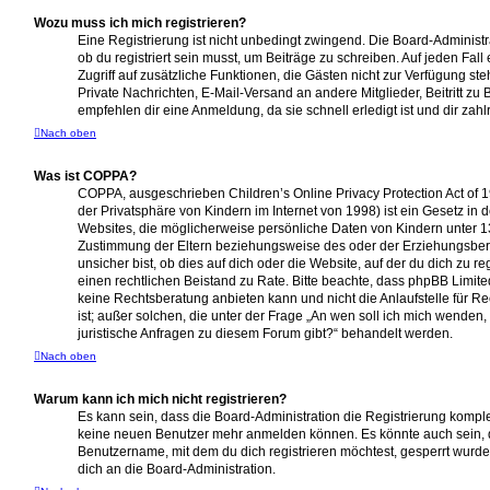
Wozu muss ich mich registrieren?
Eine Registrierung ist nicht unbedingt zwingend. Die Board-Administ
ob du registriert sein musst, um Beiträge zu schreiben. Auf jeden Fall e
Zugriff auf zusätzliche Funktionen, die Gästen nicht zur Verfügung ste
Private Nachrichten, E-Mail-Versand an andere Mitglieder, Beitritt zu
empfehlen dir eine Anmeldung, da sie schnell erledigt ist und dir zahlr
Nach oben
Was ist COPPA?
COPPA, ausgeschrieben Children’s Online Privacy Protection Act of 
der Privatsphäre von Kindern im Internet von 1998) ist ein Gesetz in 
Websites, die möglicherweise persönliche Daten von Kindern unter 1
Zustimmung der Eltern beziehungsweise des oder der Erziehungsber
unsicher bist, ob dies auf dich oder die Website, auf der du dich zu regi
einen rechtlichen Beistand zu Rate. Bitte beachte, dass phpBB Limit
keine Rechtsberatung anbieten kann und nicht die Anlaufstelle für Re
ist; außer solchen, die unter der Frage „An wen soll ich mich wenden
juristische Anfragen zu diesem Forum gibt?“ behandelt werden.
Nach oben
Warum kann ich mich nicht registrieren?
Es kann sein, dass die Board-Administration die Registrierung komplet
keine neuen Benutzer mehr anmelden können. Es könnte auch sein, 
Benutzername, mit dem du dich registrieren möchtest, gesperrt wurde
dich an die Board-Administration.