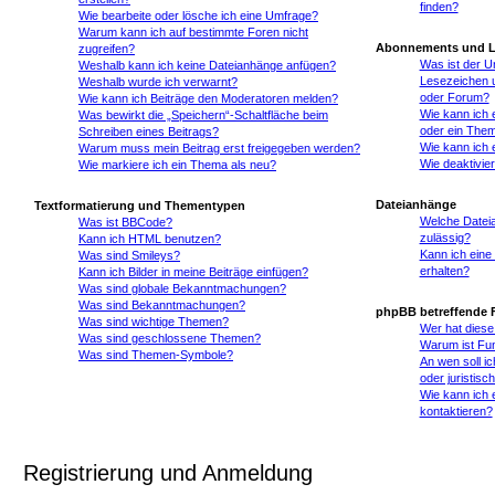
finden?
Wie bearbeite oder lösche ich eine Umfrage?
Warum kann ich auf bestimmte Foren nicht
Abonnements und L
zugreifen?
Was ist der U
Weshalb kann ich keine Dateianhänge anfügen?
Lesezeichen 
Weshalb wurde ich verwarnt?
oder Forum?
Wie kann ich Beiträge den Moderatoren melden?
Wie kann ich 
Was bewirkt die „Speichern“-Schaltfläche beim
oder ein The
Schreiben eines Beitrags?
Wie kann ich 
Warum muss mein Beitrag erst freigegeben werden?
Wie deaktivie
Wie markiere ich ein Thema als neu?
Dateianhänge
Textformatierung und Thementypen
Welche Datei
Was ist BBCode?
zulässig?
Kann ich HTML benutzen?
Kann ich eine
Was sind Smileys?
erhalten?
Kann ich Bilder in meine Beiträge einfügen?
Was sind globale Bekanntmachungen?
Was sind Bekanntmachungen?
phpBB betreffende 
Was sind wichtige Themen?
Wer hat diese
Was sind geschlossene Themen?
Warum ist Fun
Was sind Themen-Symbole?
An wen soll i
oder juristis
Wie kann ich 
kontaktieren?
Registrierung und Anmeldung