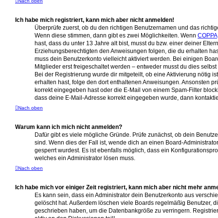
Nach oben
Ich habe mich registriert, kann mich aber nicht anmelden!
Überprüfe zuerst, ob du den richtigen Benutzernamen und das richti
Wenn diese stimmen, dann gibt es zwei Möglichkeiten. Wenn
COPPA
hast, dass du unter 13 Jahre alt bist, musst du bzw. einer deiner Elter
Erziehungsberechtigten den Anweisungen folgen, die du erhalten hast.
muss dein Benutzerkonto vielleicht aktiviert werden. Bei einigen B
Mitglieder erst freigeschaltet werden – entweder musst du dies selbst 
Bei der Registrierung wurde dir mitgeteilt, ob eine Aktivierung nötig i
erhalten hast, folge den dort enthaltenen Anweisungen. Ansonsten pr
korrekt eingegeben hast oder die E-Mail von einem Spam-Filter blocki
dass deine E-Mail-Adresse korrekt eingegeben wurde, dann kontaktier
Nach oben
Warum kann ich mich nicht anmelden?
Dafür gibt es viele mögliche Gründe. Prüfe zunächst, ob dein Benutz
sind. Wenn dies der Fall ist, wende dich an einen Board-Administrato
gesperrt wurdest. Es ist ebenfalls möglich, dass ein Konfigurationspro
welches ein Administrator lösen muss.
Nach oben
Ich habe mich vor einiger Zeit registriert, kann mich aber nicht mehr anm
Es kann sein, dass ein Administrator dein Benutzerkonto aus verschi
gelöscht hat. Außerdem löschen viele Boards regelmäßig Benutzer, die
geschrieben haben, um die Datenbankgröße zu verringern. Registrie