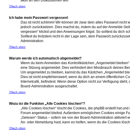
aktiv an den Diskussionen teil!
Nach oben
Ich habe mein Passwort vergessen!
Das ist nicht schlimm! Wir können dir zwar dein altes Passwort nicht w
jedoch zurücksetzen. Dies machst du, indem du auf der Anmelde-Seit
vergessen“ klickst und den Anweisungen folgst. So solltest du dich 
Solltest du trotzdem nicht in der Lage sein, dein Passwort zurückzus
Administration.
Nach oben
Warum werde ich automatisch abgemeldet?
Wenn du beim Anmelden das Kontrollkästchen „Angemeldet bleiben“ ni
eine Sitzung angemeldet. Dies verhindert den Missbrauch deines Ben
Um angemeldet zu bleiben, kannst du das Kästchen „Angemeldet bl
Dies ist nicht empfehlenswert, wenn du dich an einem öffentlichen C
Internetcafé, befindest. Wenn diese Option nicht zur Verfügung steht,
Board-Administration ausgeschaltet.
Nach oben
Wozu ist die Funktion „Alle Cookies löschen“?
„Alle Cookies löschen“ löscht die Cookies, die phpBB erstellt hat und
Forum angemeldet bleibst. Außerdem ermöglichen Cookies einige Fu
„Gelesen“-Status – sofern sie von der Board-Administration aktivier
An- oder Abmeldung hast, kann es helfen, wenn du die Cookies lösch
Nach oben