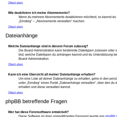
Nach oben
Wie deaktiviere ich meine Abonnements?
Wenn du mehrere Abonnements deaktivieren möchtest, so kannst du d
„Einstieg“ – „Abonnements verwalten“ machen.
Nach oben
Dateianhänge
Welche Dateianhänge sind in diesem Forum zulässig?
Die Board-Administration kann bestimmte Dateitypen zulassen oder ver
bist, welche Dateitypen du anhängen kannst und du Unterstützung ben
Board-Administration.
Nach oben
Kann ich eine Übersicht all meiner Dateianhänge erhalten?
Um eine Liste all deiner Dateianhänge zu erhalten, gehe in den persö
unter „Einstieg“ einen Punkt „Dateianhänge verwalten“, über den du 
erhalten und diese verwalten kannst.
Nach oben
phpBB betreffende Fragen
Wer hat diese Forensoftware entwickelt?
Diese Software (in ihrer unmodifizierten Fassung) wurde von
phpBB L