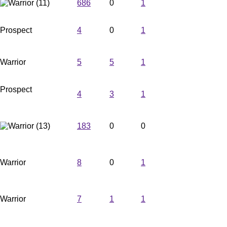
Arîak
686
0
1
Prospect
Double-D
4
0
1
Warrior
BAXTER
5
5
1
Prospect
4
3
1
Andy_YW2003
Tilo
183
0
0
Warrior
Gonzo
8
0
1
Warrior
Martin
7
1
1