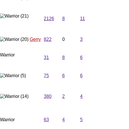
2126
8
11
rennschwein
Gerry
822
0
3
Warrior
Nordlicht
31
8
6
Stephan
Kraki
75
6
6
Rudi
380
2
4
Warrior
Bernhard
63
4
5