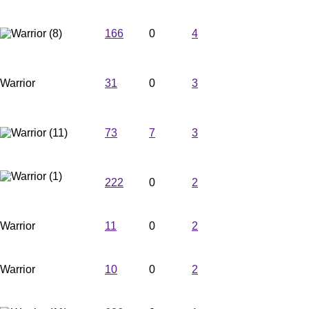
Steve
166
0
4
Warrior
Ludwig
31
0
3
Wizzy
73
7
3
T.
222
0
2
Ramstein
Warrior
grandmos
11
0
2
Warrior
Harri-Warrior
10
0
2