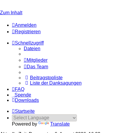
Welcome to click here to registe
Zum Inhalt
Anmelden
Registrieren
Schnellzugriff
Dateien
Mitglieder
Das Team
Beitragstopliste
Liste der Danksagungen
FAQ
Spende
Downloads
Startseite
Powered by
Translate