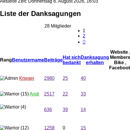
Aktuelle Zeit: Donnerstag 6. August 2026, 16:03
Liste der Danksagungen
28 Mitglieder
1
2
Nächste
Website 
Hat sich
Danksagung
Member
Rang
Benutzername
Beiträge
bedankt
erhalten
Bike ,
Faceboo
Krieger
2980
25
40
Andi
2517
22
33
636
39
14
Thommy
Gringo
1258
0
15