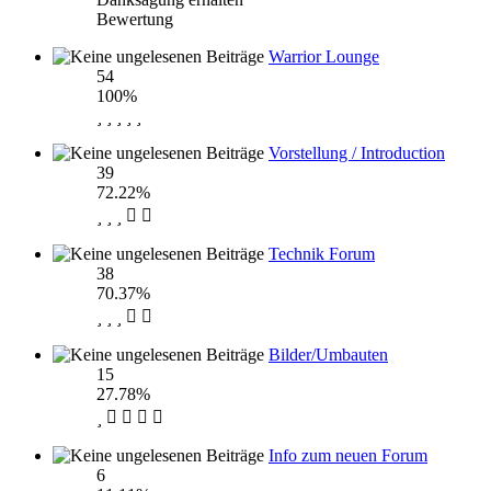
Bewertung
Warrior Lounge
54
100%
Vorstellung / Introduction
39
72.22%
Technik Forum
38
70.37%
Bilder/Umbauten
15
27.78%
Info zum neuen Forum
6