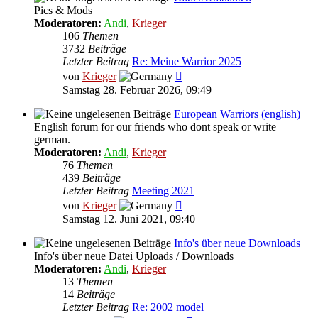
Pics & Mods
Moderatoren:
Andi
,
Krieger
106
Themen
3732
Beiträge
Letzter Beitrag
Re: Meine Warrior 2025
Neuester
von
Krieger
Beitrag
Samstag 28. Februar 2026, 09:49
European Warriors (english)
English forum for our friends who dont speak or write
german.
Moderatoren:
Andi
,
Krieger
76
Themen
439
Beiträge
Letzter Beitrag
Meeting 2021
Neuester
von
Krieger
Beitrag
Samstag 12. Juni 2021, 09:40
Info's über neue Downloads
Info's über neue Datei Uploads / Downloads
Moderatoren:
Andi
,
Krieger
13
Themen
14
Beiträge
Letzter Beitrag
Re: 2002 model