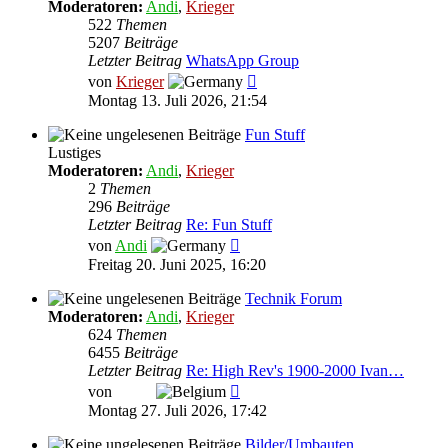
Moderatoren:
Andi
,
Krieger
522
Themen
5207
Beiträge
Letzter Beitrag
WhatsApp Group
Neuester
von
Krieger
Beitrag
Montag 13. Juli 2026, 21:54
Fun Stuff
Lustiges
Moderatoren:
Andi
,
Krieger
2
Themen
296
Beiträge
Letzter Beitrag
Re: Fun Stuff
Neuester
von
Andi
Beitrag
Freitag 20. Juni 2025, 16:20
Technik Forum
Moderatoren:
Andi
,
Krieger
624
Themen
6455
Beiträge
Letzter Beitrag
Re: High Rev's 1900-2000 Ivan…
Neuester
von
Kraki
Beitrag
Montag 27. Juli 2026, 17:42
Bilder/Umbauten