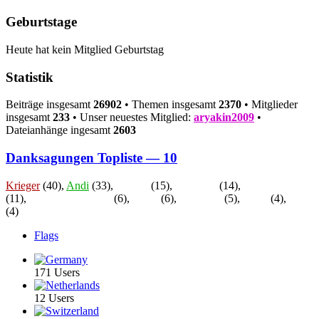
Geburtstage
Heute hat kein Mitglied Geburtstag
Statistik
Beiträge insgesamt
26902
• Themen insgesamt
2370
• Mitglieder
insgesamt
233
• Unser neuestes Mitglied:
aryakin2009
•
Dateianhänge ingesamt
2603
Danksagungen Topliste — 10
Krieger
(40),
Andi
(33),
Gringo
(15),
Thommy
(14),
rennschwein
(11),
Nordlicht Stephan
(6),
Kraki
(6),
Bernhard
(5),
Steve
(4),
Rudi
(4)
Flags
171 Users
12 Users