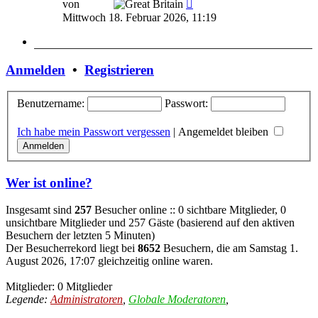
Neuester
von
Wizzy
Beitrag
Mittwoch 18. Februar 2026, 11:19
Anmelden
•
Registrieren
Benutzername:
Passwort:
Ich habe mein Passwort vergessen
|
Angemeldet bleiben
Wer ist online?
Insgesamt sind
257
Besucher online :: 0 sichtbare Mitglieder, 0
unsichtbare Mitglieder und 257 Gäste (basierend auf den aktiven
Besuchern der letzten 5 Minuten)
Der Besucherrekord liegt bei
8652
Besuchern, die am Samstag 1.
August 2026, 17:07 gleichzeitig online waren.
Mitglieder: 0 Mitglieder
Legende:
Administratoren
,
Globale Moderatoren
,
Registrierte
Benutzer