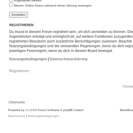
Angemeldet bleiben
Meinen Online-Status während dieser Sitzung verbergen
REGISTRIEREN
Du musst in diesem Forum registriert sein, um dich anmelden zu können. Die 
Augenblicken erledigt und ermöglicht dir, auf weitere Funktionen zuzugreife
registrierten Benutzern auch zusätzliche Berechtigungen zuweisen. Beachte 
Nutzungsbedingungen und die verwandten Regelungen, bevor du dich registri
jeweiligen Forenregeln, wenn du dich in diesem Board bewegst.
Nutzungsbedingungen
|
Datenschutzerklärung
Registrieren
Konta
Startseite
Powered by
phpBB
® Forum Software © phpBB Limited
BlackBoa
Datenschutz
|
Nutzungsbedingungen