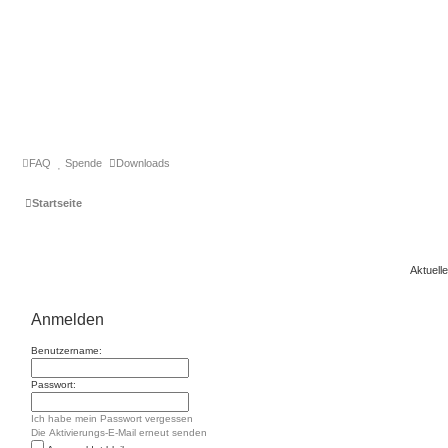
FAQ
Spende
Downloads
Startseite
Aktuell
Anmelden
Benutzername:
Passwort:
Ich habe mein Passwort vergessen
Die Aktivierungs-E-Mail erneut senden