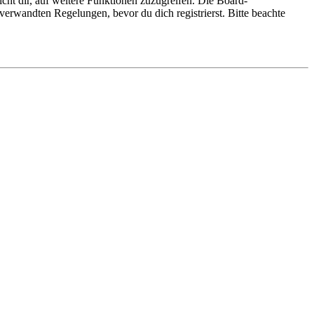
cht dir, auf weitere Funktionen zuzugreifen. Die Board-
erwandten Regelungen, bevor du dich registrierst. Bitte beachte