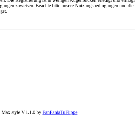
n. Die Registrierung ist in wenigen Augenblicken erledigt und ermögli
tigungen zuweisen. Beachte bitte unsere Nutzungsbedingungen und die v
gst.
-Max style V.1.1.0 by
FanFanlaTuFlippe