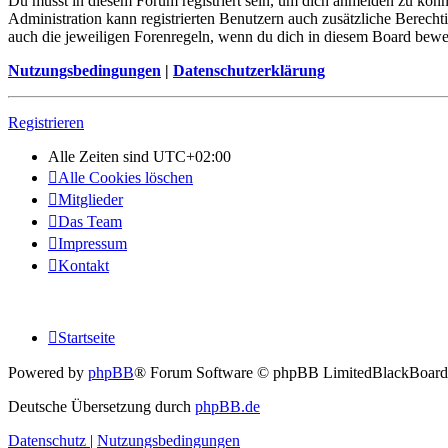
Du musst in diesem Forum registriert sein, um dich anmelden zu könne
Administration kann registrierten Benutzern auch zusätzliche Berech
auch die jeweiligen Forenregeln, wenn du dich in diesem Board bewe
Nutzungsbedingungen
|
Datenschutzerklärung
Registrieren
Alle Zeiten sind
UTC+02:00
Alle Cookies löschen
Mitglieder
Das Team
Impressum
Kontakt
Startseite
Powered by
phpBB
® Forum Software © phpBB Limited
BlackBoard
Deutsche Übersetzung durch
phpBB.de
Datenschutz
|
Nutzungsbedingungen