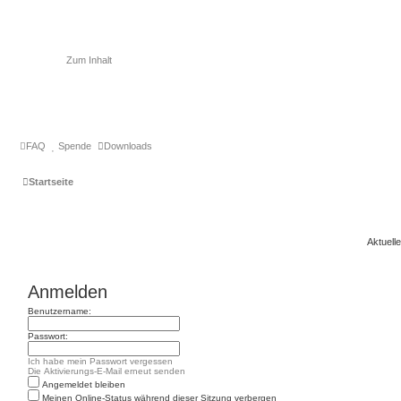
Zum Inhalt
FAQ
Spende
Downloads
Startseite
Aktuell
Anmelden
Benutzername:
Passwort:
Ich habe mein Passwort vergessen
Die Aktivierungs-E-Mail erneut senden
Angemeldet bleiben
Meinen Online-Status während dieser Sitzung verbergen