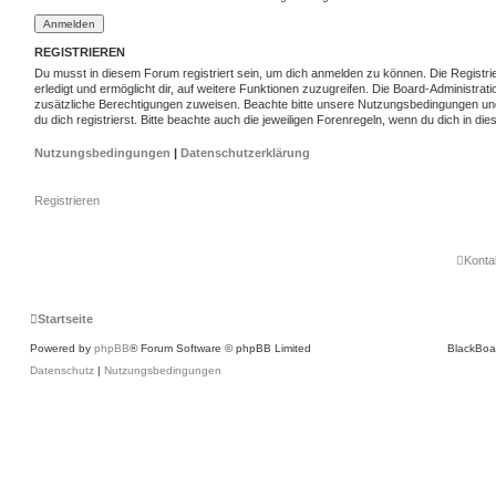
REGISTRIEREN
Du musst in diesem Forum registriert sein, um dich anmelden zu können. Die Registri
erledigt und ermöglicht dir, auf weitere Funktionen zuzugreifen. Die Board-Administrat
zusätzliche Berechtigungen zuweisen. Beachte bitte unsere Nutzungsbedingungen un
du dich registrierst. Bitte beachte auch die jeweiligen Forenregeln, wenn du dich in d
Nutzungsbedingungen
|
Datenschutzerklärung
Registrieren
Konta
Startseite
Powered by
phpBB
® Forum Software © phpBB Limited
BlackBoa
Datenschutz
|
Nutzungsbedingungen