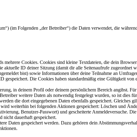
forum“) (im Folgenden „der Betreiber“) die Daten verwendet, die währ
s mehrere Cookies. Cookies sind kleine Textdateien, die dein Browser 
ie aktuelle ID deiner Sitzung (damit dir alle Seitenaufrufe zugeordnet
angemeldet bist) sowie Informationen über deine Teilnahme an Umfragen
ID gespeichert. Die Cookies haben standardmäßig eine Gültigkeit von e
ierung, in deinem Profil oder deinem persönlichem Bereich angibst. Für
reiber weitere Daten als notwendig festgelegt wurden, so ist dies für 
 werden die dort eingegebenen Daten ebenfalls gespeichert. Gleiches gi
e wird weiterhin bei folgenden Aktionen gespeichert: Löschen und Änd
ktivierung, Benutzer-Passwort) und gescheiterte Anmeldeversuche. D
d nicht dauerhaft gespeichert.
eitere Daten gespeichert werden. Dazu gehören dein Abstimmungsverhal
nktionen.