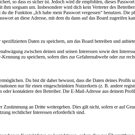
ert, so dass es sicher ist. Jedoch wird dir empfohlen, dieses Passwor
it ihm sorgsam um. Insbesondere wird dich kein Vertreter des Betreibe
nst du die Funktion „Ich habe mein Passwort vergessen“ benutzen. Di
asswort an diese Adresse, mit dem du dann auf das Board zugreifen kan
r spezifizierten Daten zu speichern, um das Board betreiben und anbiet
ssenabwägung zwischen deinen und seinen Interessen sowie den Interes
-Kennung zu speichern, sofern dies zur Gefahrenabwehr oder zur recht
möglichen. Du bist dir daher bewusst, dass die Daten deines Profils und
mationen nur für einen eingeschränkten Nutzerkreis (z. B. andere regist
oder kontaktiere den Betreiber. Die E-Mail-Adresse aus deinem Profil 
r Zustimmung an Dritte weitergeben. Dies gilt nicht, sofern er auf Gr
zung rechtlicher Interessen erforderlich sind.