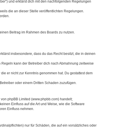
eiber“) und erklärst dich mit den nachfolgenden Regelungen
eils die an dieser Stelle veröffentlichten Regelungen.
erden.
, deinen Beitrag im Rahmen des Boards zu nutzen.
erklärst insbesondere, dass du das Recht besitzt, die in deinen
n Regeln kann der Betreiber dich nach Abmahnung zeitweise
er die er nicht zur Kenntnis genommen hat. Du gestattest dem
 Betreiber oder einem Dritten Schaden zuzufügen.
re von phpBB Limited (www.phpbb.com) handelt;
inen Einfluss auf die Art und Weise, wie die Software
oren Einfluss nehmen.
inalpflichten) nur für Schäden, die auf ein vorsätzliches oder