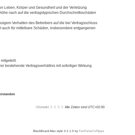
von Leben, Körper und Gesundheit und der Verletzung
r Höhe nach auf die vertragstypischen Durchschnittsschäden
sigem Verhalten des Betreibers auf die bei Vertragsschluss
lt auch für mittelbare Schäden, insbesondere entgangenen
itgeteilt.
r bestehende Vertragsverhältnis mit sofortiger Wirkung.
Kontakt
Alle Zeiten sind
UTC+02:00
BlackBoard-Max style V.1.1.0 by
FanFanlaTuFlippe