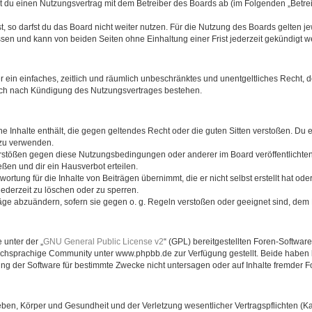
eßt du einen Nutzungsvertrag mit dem Betreiber des Boards ab (im Folgenden „Betr
 so darfst du das Board nicht weiter nutzen. Für die Nutzung des Boards gelten jew
sen und kann von beiden Seiten ohne Einhaltung einer Frist jederzeit gekündigt w
ber ein einfaches, zeitlich und räumlich unbeschränktes und unentgeltliches Recht
auch nach Kündigung des Nutzungsvertrages bestehen.
ine Inhalte enthält, die gegen geltendes Recht oder die guten Sitten verstoßen. Du 
 zu verwenden.
erstößen gegen diese Nutzungsbedingungen oder anderer im Board veröffentlichte
ßen und dir ein Hausverbot erteilen.
ortung für die Inhalte von Beiträgen übernimmt, die er nicht selbst erstellt hat od
jederzeit zu löschen oder zu sperren.
räge abzuändern, sofern sie gegen o. g. Regeln verstoßen oder geeignet sind, dem
 unter der „
GNU General Public License v2
“ (GPL) bereitgestellten Foren-Softwa
chsprachige Community unter www.phpbb.de zur Verfügung gestellt. Beide haben ke
g der Software für bestimmte Zwecke nicht untersagen oder auf Inhalte fremder F
ben, Körper und Gesundheit und der Verletzung wesentlicher Vertragspflichten (Kard