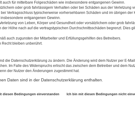
gilt auch für mittelbare Folgeschäden wie insbesondere entgangenen Gewinn.
ätzlichem oder grob fahrlässigem Verhalten oder bei Schäden aus der Verletzung 
 die bei Vertragsschluss typischerweise vorhersehbaren Schäden und im übrigen de
wie insbesondere entgangenen Gewinn.
erletzung von Leben, Körper und Gesundheit oder vorsätzlichem oder grob fahrläs
der Höhe nach auf die vertragstypischen Durchschnittsschäden begrenzt. Dies gi
mäß auch zugunsten der Mitarbeiter und Erfüllungsgehilfen des Betreibers.
 Recht bleiben unberührt.
und die Datenschutzerklärung zu ändern. Die Änderung wird dem Nutzer per E-Mail m
chen. Im Falle des Widerspruchs erlischt das zwischen dem Betreiber und dem Nutze
wenn der Nutzer den Änderungen zugestimmt hat.
en Daten sind in der Datenschutzerklärung enthalten.