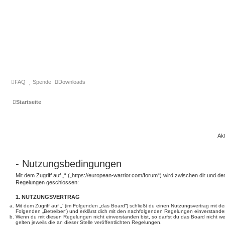
FAQ
Spende
Downloads
Startseite
Akt
- Nutzungsbedingungen
Mit dem Zugriff auf „“ („https://european-warrior.com/forum“) wird zwischen dir und de
Regelungen geschlossen:
1. NUTZUNGSVERTRAG
Mit dem Zugriff auf „“ (im Folgenden „das Board“) schließt du einen Nutzungsvertrag mit d
Folgenden „Betreiber“) und erklärst dich mit den nachfolgenden Regelungen einverstande
Wenn du mit diesen Regelungen nicht einverstanden bist, so darfst du das Board nicht we
gelten jeweils die an dieser Stelle veröffentlichten Regelungen.