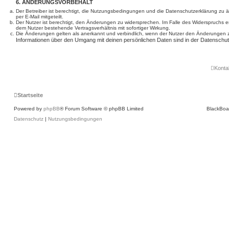
6. ÄNDERUNGSVORBEHALT
Der Betreiber ist berechtigt, die Nutzungsbedingungen und die Datenschutzerklärung zu 
per E-Mail mitgeteilt.
Der Nutzer ist berechtigt, den Änderungen zu widersprechen. Im Falle des Widerspruchs e
dem Nutzer bestehende Vertragsverhältnis mit sofortiger Wirkung.
Die Änderungen gelten als anerkannt und verbindlich, wenn der Nutzer den Änderungen 
Informationen über den Umgang mit deinen persönlichen Daten sind in der Datenschut
Konta
Startseite
Powered by
phpBB
® Forum Software © phpBB Limited
BlackBoa
Datenschutz
|
Nutzungsbedingungen