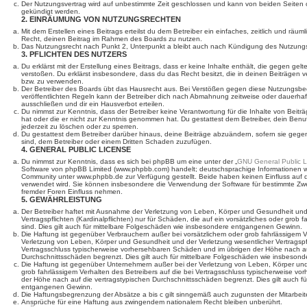
Der Nutzungsvertrag wird auf unbestimmte Zeit geschlossen und kann von beiden Seiten oh
gekündigt werden.
2. EINRÄUMUNG VON NUTZUNGSRECHTEN
Mit dem Erstellen eines Beitrags erteilst du dem Betreiber ein einfaches, zeitlich und räu
Recht, deinen Beitrag im Rahmen des Boards zu nutzen.
Das Nutzungsrecht nach Punkt 2, Unterpunkt a bleibt auch nach Kündigung des Nutzung
3. PFLICHTEN DES NUTZERS
Du erklärst mit der Erstellung eines Beitrags, dass er keine Inhalte enthält, die gegen gel
verstoßen. Du erklärst insbesondere, dass du das Recht besitzt, die in deinen Beiträgen 
bzw. zu verwenden.
Der Betreiber des Boards übt das Hausrecht aus. Bei Verstößen gegen diese Nutzungsb
veröffentlichten Regeln kann der Betreiber dich nach Abmahnung zeitweise oder dauerha
ausschließen und dir ein Hausverbot erteilen.
Du nimmst zur Kenntnis, dass der Betreiber keine Verantwortung für die Inhalte von Beiträge
hat oder die er nicht zur Kenntnis genommen hat. Du gestattest dem Betreiber, dein Ben
jederzeit zu löschen oder zu sperren.
Du gestattest dem Betreiber darüber hinaus, deine Beiträge abzuändern, sofern sie gege
sind, dem Betreiber oder einem Dritten Schaden zuzufügen.
4. GENERAL PUBLIC LICENSE
Du nimmst zur Kenntnis, dass es sich bei phpBB um eine unter der „
GNU General Public L
Software von phpBB Limited (www.phpbb.com) handelt; deutschsprachige Informationen 
Community unter www.phpbb.de zur Verfügung gestellt. Beide haben keinen Einfluss auf d
verwendet wird. Sie können insbesondere die Verwendung der Software für bestimmte Zwe
fremder Foren Einfluss nehmen.
5. GEWÄHRLEISTUNG
Der Betreiber haftet mit Ausnahme der Verletzung von Leben, Körper und Gesundheit und
Vertragspflichten (Kardinalpflichten) nur für Schäden, die auf ein vorsätzliches oder grob 
sind. Dies gilt auch für mittelbare Folgeschäden wie insbesondere entgangenen Gewinn.
Die Haftung ist gegenüber Verbrauchern außer bei vorsätzlichem oder grob fahrlässigem 
Verletzung von Leben, Körper und Gesundheit und der Verletzung wesentlicher Vertragspfli
Vertragsschluss typischerweise vorhersehbaren Schäden und im übrigen der Höhe nach au
Durchschnittsschäden begrenzt. Dies gilt auch für mittelbare Folgeschäden wie insbeso
Die Haftung ist gegenüber Unternehmern außer bei der Verletzung von Leben, Körper un
grob fahrlässigem Verhalten des Betreibers auf die bei Vertragsschluss typischerweise 
der Höhe nach auf die vertragstypischen Durchschnittsschäden begrenzt. Dies gilt auch f
entgangenen Gewinn.
Die Haftungsbegrenzung der Absätze a bis c gilt sinngemäß auch zugunsten der Mitarbeite
Ansprüche für eine Haftung aus zwingendem nationalem Recht bleiben unberührt.