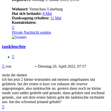
Wohnort:
Ventschau/ Lüneburg
Hat sich bedankt:
8 Mal
Danksagung erhalten:
11 Mal
Kontaktdaten:
Kontaktdaten
von
Private Nachricht senden
rennschwein
tankleuchte
Zitieren
Beitrag
von
rennschwein
»
Dienstag 26. April 2022, 07:57
moin die damen
ich bin jetzt 2 kleine testrunden mit meinen umgebauten sitz
gefahren. bei der ersten is kurz vor zuhause die reserve
angesprungen, also tankleuchte an. gestern dann noch ne kleine
runde zum sattler gedreht und getankt. dann gefahrn und nochmal
getankt...nur seit dem ersten fahren geht die tankleuchte nichmehr
aus. hat das schonmal jemand gehabt?
Nach
oben