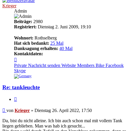
Krieger
Admin
Beiträge:
2980
Registriert:
Dienstag 2. Juni 2009, 19:10
Wohnort:
Rothselberg
Hat sich bedankt:
25 Mal
Danksagung erhalten:
40 Mal
Kontaktdaten:
Kontaktdaten
von
Private Nachricht senden
Website
Members Bike
Facebook
Krieger
Skype
Re: tankleuchte
Zitieren
Beitrag
von
Krieger
»
Dienstag 26. April 2022, 17:50
Da, bist du nicht alleine. Ich bin auch schon mal mit vollem Tank
liegen geblieben. Man was hab ich gesucht...