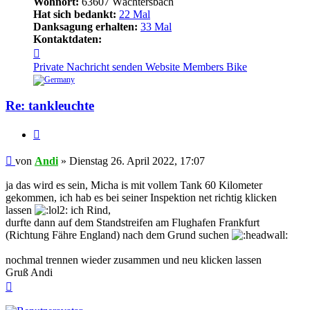
Wohnort:
63607 Wächtersbach
Hat sich bedankt:
22 Mal
Danksagung erhalten:
33 Mal
Kontaktdaten:
Kontaktdaten
von
Private Nachricht senden
Website
Members Bike
Andi
Re: tankleuchte
Zitieren
Beitrag
von
Andi
»
Dienstag 26. April 2022, 17:07
ja das wird es sein, Micha is mit vollem Tank 60 Kilometer
gekommen, ich hab es bei seiner Inspektion net richtig klicken
lassen
ich Rind,
durfte dann auf dem Standstreifen am Flughafen Frankfurt
(Richtung Fähre England) nach dem Grund suchen
nochmal trennen wieder zusammen und neu klicken lassen
Gruß Andi
Nach
oben