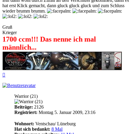
Bin dann wohl durch Zufall an den Verschluss gekommen, dann es
hat erst Klick gemacht, dann gluck gluck gluck und zum Schluss
wieder brumm brumm.
Gruß
Krieger
1700 ccm!!! Das nenne ich mal
männlich...
Nach
oben
rennschwein
Warrior (21)
Beiträge:
2126
Registriert:
Montag 5. Januar 2009, 23:16
Wohnort:
Ventschau/ Lüneburg
Hat sich bedankt:
8 Mal