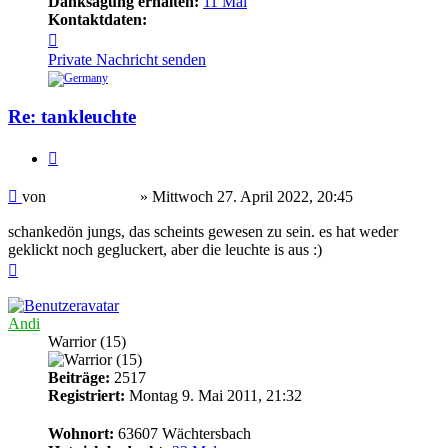
Danksagung erhalten:
11 Mal
Kontaktdaten:
Kontaktdaten
von
Private Nachricht senden
rennschwein
Re: tankleuchte
Zitieren
Beitrag
von
rennschwein
»
Mittwoch 27. April 2022, 20:45
schankedön jungs, das scheints gewesen zu sein. es hat weder
geklickt noch gegluckert, aber die leuchte is aus :)
Nach
oben
Andi
Warrior (15)
Beiträge:
2517
Registriert:
Montag 9. Mai 2011, 21:32
Wohnort:
63607 Wächtersbach