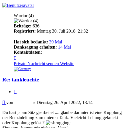
Thommy
Warrior (4)
Beiträge:
636
Registriert:
Montag 30. Juli 2018, 21:32
Hat sich bedankt:
39 Mal
Danksagung erhalten:
14 Mal
Kontaktdaten:
Kontaktdaten
von
Private Nachricht senden
Website
Thommy
Re: tankleuchte
Zitieren
Beitrag
von
Thommy
»
Dienstag 26. April 2022, 13:14
Du hast ja am Sitz gearbeitet .... glaube darunter ist eine Kupplung
der Benzinleitung zum unteren Tank. Vieleicht Leitung geknickt
oder Kupplung gelöst ?
Signatur - komm mir nicht so, Alter !