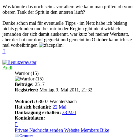
Was könnte das noch sein - vor allem wie kann man prüfen ob vom
oberen Tank der Sprit in den unteren läuft?
Danke schon mal für eventuelle Tipps - im Netz habe ich bislang
nichts gefunden und bei mir in der Region gibt nicht wirklich
jemanden der sich damit auskennt, war kurz bei meiner Werkstatt,
aber der hat nur doof geguckt und gemeint im Oktober kann ich sie
mal vorbeibringen
Nach
oben
Andi
Warrior (15)
Beiträge:
2517
Registriert:
Montag 9. Mai 2011, 21:32
Wohnort:
63607 Wächtersbach
Hat sich bedankt:
22 Mal
Danksagung erhalten:
33 Mal
Kontaktdaten:
Kontaktdaten
von
Private Nachricht senden
Website
Members Bike
Andi