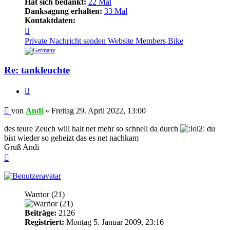
Hat sich bedankt:
22 Mal
Danksagung erhalten:
33 Mal
Kontaktdaten:
Kontaktdaten
von
Private Nachricht senden
Website
Members Bike
Andi
Re: tankleuchte
Zitieren
Beitrag
von
Andi
»
Freitag 29. April 2022, 13:00
des teure Zeuch will halt net mehr so schnell da durch
du
bist wieder so geheizt das es net nachkam
Gruß Andi
Nach
oben
rennschwein
Warrior (21)
Beiträge:
2126
Registriert:
Montag 5. Januar 2009, 23:16