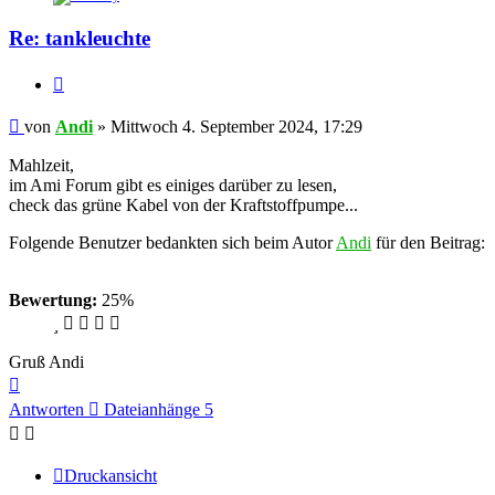
Re: tankleuchte
Zitieren
Beitrag
von
Andi
»
Mittwoch 4. September 2024, 17:29
Mahlzeit,
im Ami Forum gibt es einiges darüber zu lesen,
check das grüne Kabel von der Kraftstoffpumpe...
Folgende Benutzer bedankten sich beim Autor
Andi
für den Beitrag:
Haessi
Bewertung:
25%
Gruß Andi
Nach
oben
Antworten
Dateianhänge 5
Druckansicht