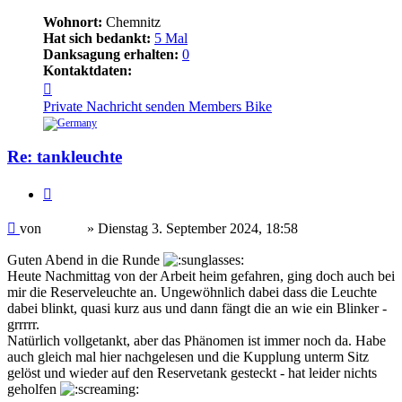
Wohnort:
Chemnitz
Hat sich bedankt:
5 Mal
Danksagung erhalten:
0
Kontaktdaten:
Kontaktdaten
von
Private Nachricht senden
Members Bike
Haessi
Re: tankleuchte
Zitieren
Beitrag
von
Haessi
»
Dienstag 3. September 2024, 18:58
Guten Abend in die Runde
Heute Nachmittag von der Arbeit heim gefahren, ging doch auch bei
mir die Reserveleuchte an. Ungewöhnlich dabei dass die Leuchte
dabei blinkt, quasi kurz aus und dann fängt die an wie ein Blinker -
grrrrr.
Natürlich vollgetankt, aber das Phänomen ist immer noch da. Habe
auch gleich mal hier nachgelesen und die Kupplung unterm Sitz
gelöst und wieder auf den Reservetank gesteckt - hat leider nichts
geholfen