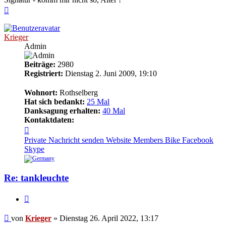
Nach
oben
Krieger
Admin
Beiträge:
2980
Registriert:
Dienstag 2. Juni 2009, 19:10
Wohnort:
Rothselberg
Hat sich bedankt:
25 Mal
Danksagung erhalten:
40 Mal
Kontaktdaten:
Kontaktdaten
von
Private Nachricht senden
Website
Members Bike
Facebook
Krieger
Skype
Re: tankleuchte
Zitieren
Beitrag
von
Krieger
»
Dienstag 26. April 2022, 13:17