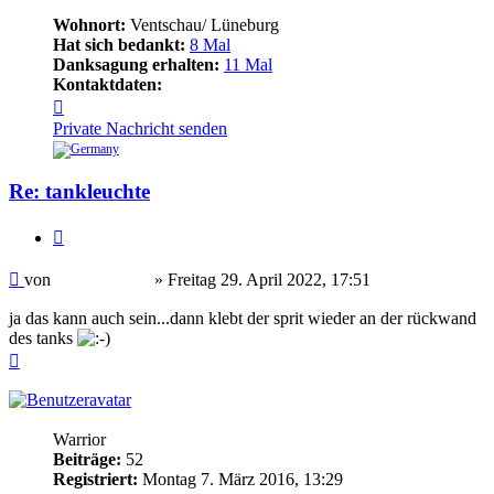
Wohnort:
Ventschau/ Lüneburg
Hat sich bedankt:
8 Mal
Danksagung erhalten:
11 Mal
Kontaktdaten:
Kontaktdaten
von
Private Nachricht senden
rennschwein
Re: tankleuchte
Zitieren
Beitrag
von
rennschwein
»
Freitag 29. April 2022, 17:51
ja das kann auch sein...dann klebt der sprit wieder an der rückwand
des tanks
Nach
oben
Haessi
Warrior
Beiträge:
52
Registriert:
Montag 7. März 2016, 13:29